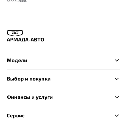
заполнения.
АРМАДА-АВТО
Модели
X50+
Выбор и покупка
S50
Автомобили в наличии
X70
Финансы и услуги
Спецпредложения и Акции
Автокредит
Записаться на тест-драйв
Сервис
Трейд-ин
Получить предложение