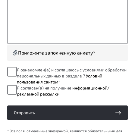
от 1 699 990 ₽*
Подробно
Обзор
В наличии
X70
Будьте еще более уверены на дорогах с программой
"Помощь на дорогах"
Автомобили в наличии
Тест-драйв
Приложите заполненную анкету*
Преимущества программы
Автокредит
Спецпредложения
Я ознакомлен(а) и соглашаюсь с условиями обработки
персональных данных в разделе 7
Условий
пользования сайтом
*
Запись на сервис
Я согласен(а) на получение
информационной/
Калькулятор ТО
рекламной рассылки
Универсальный кроссовер
Клиентская поддержка
от 2 499 990 ₽*
Отправить
Обзор
В наличии
* Все поля, отмеченные звездочкой, являются обязательными для