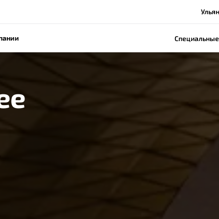
Ульян
пании
Специальные
ee