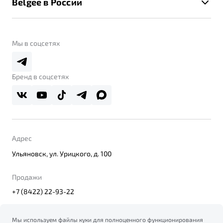
Belgee в России
Контакты
Belgee Линк
О бренде
Belgee Клуб
О дилерском центре
Мы в соцсетях
Belgee Плюс
Правовая информация
Реферальная программа
Бренд в соцсетях
Адрес
Ульяновск, ул. Урицкого, д. 100
Продажи
+7 (8422) 22-93-22
Мы используем файлы куки для полноценного функционирования