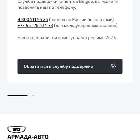
Служба поддержки клиентов Belgee, вы можете
от 1 699 990 ₽*
позвонить нам по телефону:
Подробно
8 800 511 95 25
(звонок по России бесплатный)
Обзор
В наличии
+7 495 178–07–78
(для международных звонков)
X70
Будьте еще более уверены на дорогах с программой
Наши специалисты помогут вам в режиме 24/7.
"Помощь на дорогах"
Автомобили в наличии
Тест-драйв
Преимущества программы
Автокредит
Обратиться в службу поддержки
Спецпредложения
Запись на сервис
Калькулятор ТО
Универсальный кроссовер
Клиентская поддержка
от 2 499 990 ₽*
Обзор
В наличии
АРМАДА-АВТО