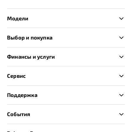
Модели
X50+
Выбор и покупка
S50
Автомобили в наличии
X70
Финансы и услуги
Спецпредложения и Акции
Автокредит
Записаться на тест-драйв
Сервис
Трейд-ин
Получить предложение
Записаться на сервис
Страхование
Поддержка
Руководство по эксплуатации
Расчет КАСКО
Гарантия Belgee
Техническое обслуживание
События
Клиентская поддержка
Калькулятор ТО
Новости
Помощь на дорогах