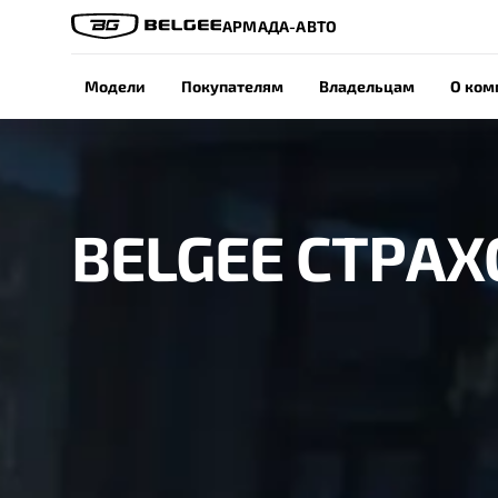
АРМАДА-АВТО
Модели
Покупателям
Владельцам
О ком
BELGEE СТРА