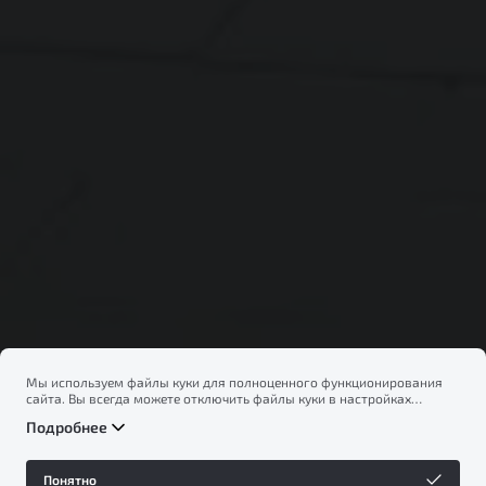
Мы используем файлы куки для полноценного функционирования
сайта. Вы всегда можете отключить файлы куки в настройках
вашего браузера. Продолжая использовать сайт, вы соглашаетесь
Подробнее
на сбор и использование файлов куки, и подтверждаете
ознакомление с информацией по сбору, использованию и
возможной блокировке файлов куки в
Политике
Понятно
конфиденциальности
.