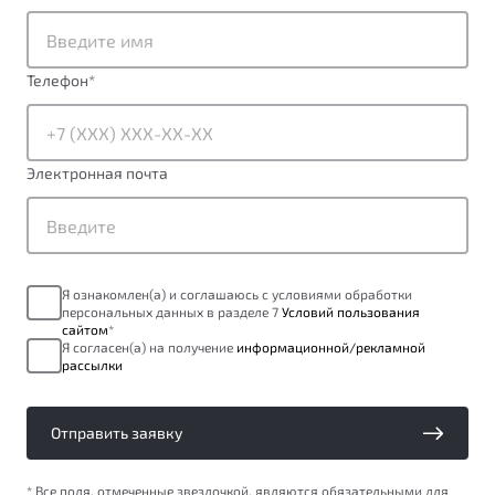
от 1 699 990 ₽*
Подробно
Обзор
В наличии
Телефон
*
X70
Будьте еще более уверены на дорогах с программой
"Помощь на дорогах"
Автомобили в наличии
Электронная почта
Тест-драйв
Преимущества программы
Автокредит
Спецпредложения
Я ознакомлен(а) и соглашаюсь с условиями обработки
персональных данных в разделе 7
Условий пользования
Запись на сервис
сайтом
*
Калькулятор ТО
Я согласен(а) на получение
информационной/рекламной
рассылки
Универсальный кроссовер
Клиентская поддержка
от 2 499 990 ₽*
Отправить заявку
Обзор
В наличии
* Все поля, отмеченные звездочкой, являются обязательными для