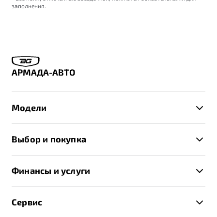
заполнения.
АРМАДА-АВТО
Модели
X50+
Выбор и покупка
S50
Автомобили в наличии
X70
Финансы и услуги
Спецпредложения и Акции
Автокредит
Записаться на тест-драйв
Сервис
Трейд-ин
Получить предложение