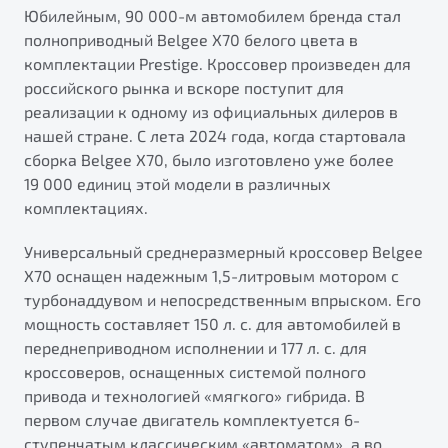
от 1 699 990 ₽*
Юбилейным, 90 000-м автомобилем бренда стал
Подробно
полноприводный Belgee Х70 белого цвета в
комплектации Prestige. Кроссовер произведен для
Обзор
В наличии
российского рынка и вскоре поступит для
реализации к одному из официальных дилеров в
X70
Будьте еще более уверены на дорогах с программой
нашей стране. С лета 2024 года, когда стартовала
"Помощь на дорогах"
Автомобили в наличии
сборка Belgee X70, было изготовлено уже более
Тест-драйв
Преимущества программы
19 000 единиц этой модели в различных
Автокредит
комплектациях.
Спецпредложения
Универсальный среднеразмерный кроссовер Belgee
X70 оснащен надежным 1,5-литровым мотором с
Запись на сервис
турбонаддувом и непосредственным впрыском. Его
Калькулятор ТО
мощность составляет 150 л. с. для автомобилей в
Универсальный кроссовер
Клиентская поддержка
переднеприводном исполнении и 177 л. с. для
от 2 499 990 ₽*
кроссоверов, оснащенных системой полного
привода и технологией «мягкого» гибрида. В
Обзор
В наличии
первом случае двигатель комплектуется 6-
ступенчатым классическим «автоматом», а во