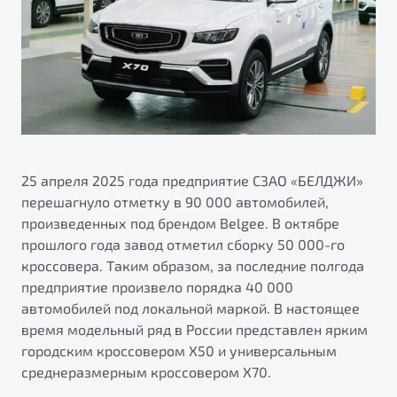
ПОДДЕРЖКА
Автокредит
О дилерском центре
Трейд-ин
Гарантия Belgee
Правовая информация
Яркий кроссовер
Страхование
Belgee Линк
от 2 219 990 ₽*
Расчет КАСКО
Belgee Клуб
Обзор
В наличии
Belgee Плюс
Реферальная программа
25 апреля 2025 года предприятие СЗАО «БЕЛДЖИ»
S50
перешагнуло отметку в 90 000 автомобилей,
Клиентская поддержка
произведенных под брендом Belgee. В октябре
Помощь на дорогах
прошлого года завод отметил сборку 50 000-го
кроссовера. Таким образом, за последние полгода
предприятие произвело порядка 40 000
автомобилей под локальной маркой. В настоящее
время модельный ряд в России представлен ярким
городским кроссовером Х50 и универсальным
среднеразмерным кроссовером Х70.
Узнайте о специальных выгодах при покупке
Элегантный и практичный седан
автомобиля Belgee