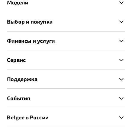
Модели
X50+
Выбор и покупка
S50
Автомобили в наличии
X70
Финансы и услуги
Спецпредложения и Акции
Автокредит
Записаться на тест-драйв
Сервис
Трейд-ин
Получить предложение
Записаться на сервис
Страхование
Поддержка
Руководство по эксплуатации
Расчет КАСКО
Гарантия Belgee
Техническое обслуживание
События
Клиентская поддержка
Калькулятор ТО
Новости
Помощь на дорогах
Belgee в России
Контакты
Belgee Линк
О бренде