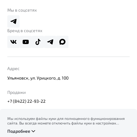
Belgee Клуб
О дилерском центре
Мы в соцсетях
Belgee Плюс
Правовая информация
Реферальная программа
Бренд в соцсетях
Адрес
Ульяновск, ул. Урицкого, д. 100
Продажи
+7 (8422) 22-93-22
Мы используем файлы куки для полноценного функционирования
сайта. Вы всегда можете отключить файлы куки в настройках
© 2026
вашего браузера. Продолжая использовать сайт, вы соглашаетесь
Правовая информация
Подробнее
на сбор и использование файлов куки, и подтверждаете
Политика конфиденциальности персональных данных
ознакомление с информацией по сбору, использованию и