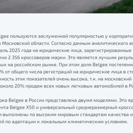
lgee пользуются заслуженной популярностью у корпорати
 в Московской области. Согласно данным аналитического а
дель 2025 года на юридические лица, зарегистрированные
но 2 356 кроссоверов марки. Это является лучшим резуль
ых на российском рынке. При этом доля Belgee постепенн
4% от общего числа регистраций на юридические лица в ст
ность этих показателей очень высока, т.к. на московский
 около 20% продаж всех новых легковых автомобилей в Р
ка Belgee в России представлена двумя моделями. Это я
ента Belgee X50 и универсальный среднеразмерный кросс
ли выполнены по высоким мировым стандартам качества и
й по адаптации к локальным климатическим условиям.