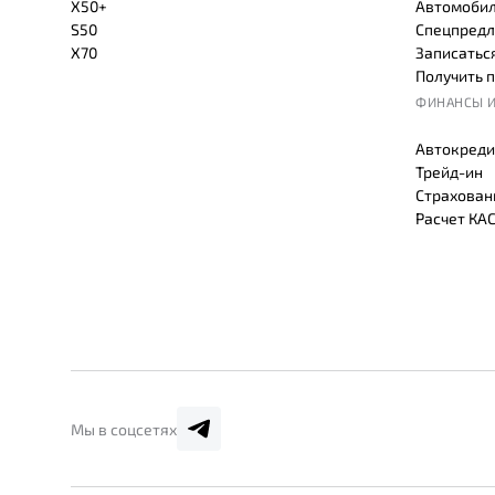
X50+
Автомобил
S50
Спецпредл
X70
Записаться
Получить 
ФИНАНСЫ И
Автокреди
Трейд-ин
Страхован
Расчет КА
Мы в соцсетях