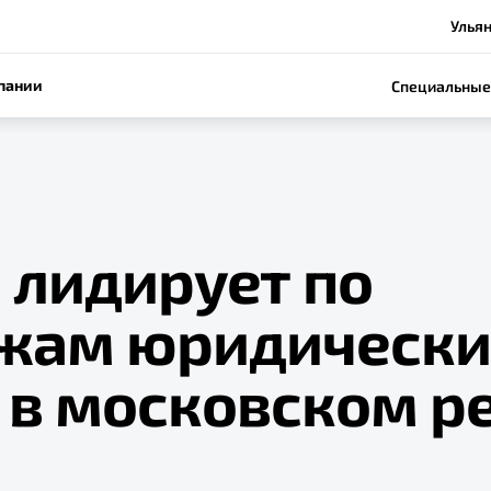
Ульян
пании
Специальные
 лидирует по
жам юридическ
 в московском р