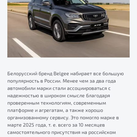
ПОДДЕРЖКА
Автокредит
О дилерском центре
Трейд-ин
Гарантия Belgee
Правовая информация
Яркий кроссовер
Страхование
Belgee Линк
от 2 219 990 ₽*
Расчет КАСКО
Belgee Клуб
Обзор
В наличии
Belgee Плюс
Реферальная программа
S50
Клиентская поддержка
Белорусский бренд Belgee набирает все большую
популярность в России. Менее чем за два года
Помощь на дорогах
автомобили марки стали ассоциироваться с
надежностью в широком смысле благодаря
проверенным технологиям, современным
платформе и агрегатам, а также хорошо
организованному сервису. Это помогло марке в
марте 2025 года, т. е. всего за 10 месяцев
Узнайте о специальных выгодах при покупке
самостоятельного присутствия на российском
Элегантный и практичный седан
автомобиля Belgee