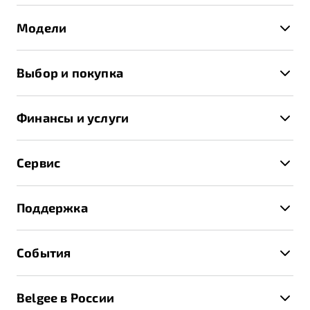
Модели
X50+
Выбор и покупка
S50
Автомобили в наличии
X70
Финансы и услуги
Спецпредложения и Акции
Автокредит
Записаться на тест-драйв
Сервис
Трейд-ин
Получить предложение
Записаться на сервис
Страхование
Поддержка
Руководство по эксплуатации
Расчет КАСКО
Гарантия Belgee
Техническое обслуживание
События
Клиентская поддержка
Калькулятор ТО
Новости
Помощь на дорогах
Belgee в России
Контакты