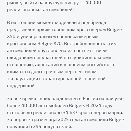
рынке, выйти на круглую цифру — 40 000
от 1 699 990 ₽*
реализованных автомобилей!
Подробно
Обзор
В наличии
В настоящий момент модельный ряд бренда
представлен ярким городским кроссовером Belgee
X70
Будьте еще более уверены на дорогах с программой
X50 и универсальным среднеразмерным
"Помощь на дорогах"
Автомобили в наличии
кроссовером Belgee X70. Востребованность этих
Тест-драйв
автомобилей обусловлена их соответствием
Преимущества программы
Автокредит
ожиданиям покупателей по функциональному
Спецпредложения
оснащению, адаптации к условиям российского
климата и долгосрочным перспективам
эксплуатации с гарантированной сервисной
Запись на сервис
поддержкой.
Калькулятор ТО
Универсальный кроссовер
Клиентская поддержка
За все время своих владельцев в России нашли уже
более 40 000 автомобилей Belgee. В 2024 году
от 2 499 990 ₽*
всего было реализовано 34 637 кроссоверов марки.
За первые три месяца 2025 года автомобили Belgee
Обзор
В наличии
получили 6 245 покупателей.