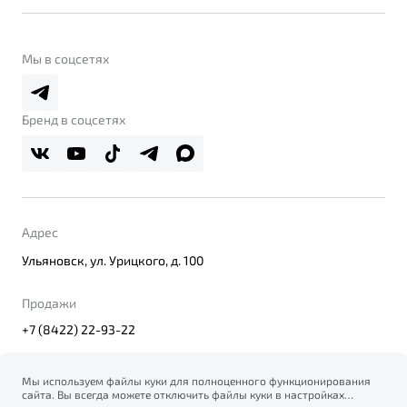
Belgee Линк
О бренде
Belgee Клуб
О дилерском центре
Мы в соцсетях
Belgee Плюс
Правовая информация
Реферальная программа
Бренд в соцсетях
Адрес
Ульяновск, ул. Урицкого, д. 100
Продажи
+7 (8422) 22-93-22
Мы используем файлы куки для полноценного функционирования
сайта. Вы всегда можете отключить файлы куки в настройках
© 2026