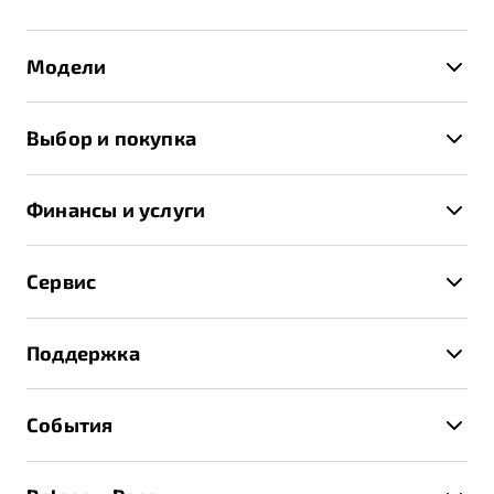
Модели
X50+
Выбор и покупка
S50
Автомобили в наличии
X70
Финансы и услуги
Спецпредложения и Акции
Автокредит
Записаться на тест-драйв
Сервис
Трейд-ин
Получить предложение
Записаться на сервис
Страхование
Поддержка
Руководство по эксплуатации
Расчет КАСКО
Гарантия Belgee
Техническое обслуживание
События
Клиентская поддержка
Калькулятор ТО
Новости
Помощь на дорогах