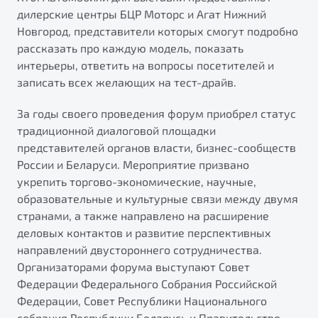
от 1 699 990 ₽*
дилерские центры БЦР Моторс и Агат Нижний
Подробно
Новгород, представители которых смогут подробно
Обзор
В наличии
рассказать про каждую модель, показать
интерьеры, ответить на вопросы посетителей и
записать всех желающих на тест-драйв.
X70
Будьте еще более уверены на дорогах с программой
"Помощь на дорогах"
Автомобили в наличии
За годы своего проведения форум приобрел статус
Тест-драйв
Преимущества программы
традиционной диалоговой площадки
Автокредит
представителей органов власти, бизнес-сообществ
Спецпредложения
России и Беларуси. Мероприятие призвано
укрепить торгово-экономические, научные,
образовательные и культурные связи между двумя
Запись на сервис
странами, а также направлено на расширение
Калькулятор ТО
деловых контактов и развитие перспективных
Универсальный кроссовер
Клиентская поддержка
направлений двустороннего сотрудничества.
от 2 499 990 ₽*
Организаторами форума выступают Совет
Федерации Федерального Собрания Российской
Обзор
В наличии
Федерации, Совет Республики Национального
собрания Республики Беларусь и Правительство