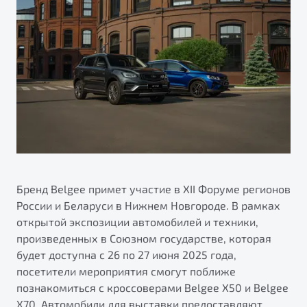
ПОДДЕРЖКА
Автокредит
О дилерском центре
Трейд-ин
Гарантия Belgee
Правовая информация
Яркий кроссовер
Страхование
Belgee Линк
от 2 219 990 ₽*
Расчет КАСКО
Belgee Клуб
Обзор
В наличии
Belgee Плюс
Реферальная программа
S50
Клиентская поддержка
Помощь на дорогах
Бренд Belgee примет участие в XII Форуме регионов
России и Беларуси в Нижнем Новгороде. В рамках
открытой экспозиции автомобилей и техники,
произведенных в Союзном государстве, которая
будет доступна с 26 по 27 июня 2025 года,
посетители мероприятия смогут поближе
познакомиться с кроссоверами Belgee X50 и Belgee
Узнайте о специальных выгодах при покупке
Элегантный и практичный седан
X70. Автомобили для выставки предоставляют
автомобиля Belgee