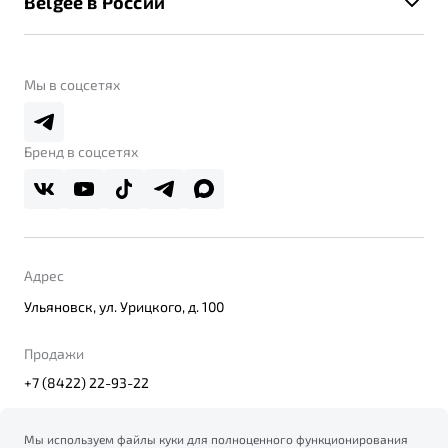
Belgee в России
Контакты
Belgee Линк
О бренде
Belgee Клуб
О дилерском центре
Мы в соцсетях
Belgee Плюс
Правовая информация
Реферальная программа
Бренд в соцсетях
Адрес
Ульяновск, ул. Урицкого, д. 100
Продажи
+7 (8422) 22-93-22
Мы используем файлы куки для полноценного функционирования