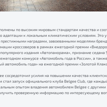
полнены по высоким мировым стандартам качества и соо
о адаптации к локальным климатическим условиям. Это 
 престижными наградами, завоеванными моделями бренда 
инации кроссоверов в рамках ежегодной премии «Внедоро
 популярного издания «Автопанорама», признание седана 
ежегодном конкурсе «Автомобиль года в России», а также
й автомобиль года» на ежегодной премии «Золотой Клакс
gee сосредоточил усилия на повышении качества клиентск
 стал запуск официального клуба Belgee Club, где кажды
кальным опытом владения автомобилем Belgee с другими
олучить проверенную информацию по интересующему воп