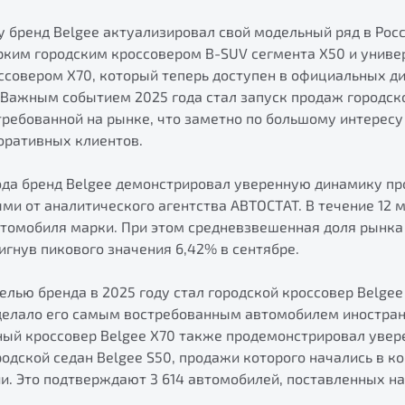
ду бренд Belgee актуализировал свой модельный ряд в Рос
рким городским кроссовером B-SUV сегмента X50 и унив
совером X70, который теперь доступен в официальных ди
Важным событием 2025 года стал запуск продаж городско
ребованной на рынке, что заметно по большому интересу
оративных клиентов.
ода бренд Belgee демонстрировал уверенную динамику пр
ми от аналитического агентства АВТОСТАТ. В течение 12 
втомобиля марки. При этом средневзвешенная доля рынка 
тигнув пикового значения 6,42% в сентябре.
лью бренда в 2025 году стал городской кроссовер Belgee 
сделало его самым востребованным автомобилем иностран
ный кроссовер Belgee Х70 также продемонстрировал увер
ородской седан Belgee S50, продажи которого начались в к
и. Это подтверждают 3 614 автомобилей, поставленных на 