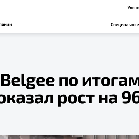
Ульян
пании
Специальные
Belgee по итога
оказал рост на 9