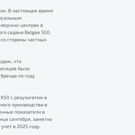
сии. В настоящее время
ерсальным
лерских центрах в
го седана Belgee S50.
 со стороны частных
одаж, что
месяцев было
бренда по году
X50 с результатом в
ного производства в
енные показатели в
онце сентября, заметно
учет в 2025 году.