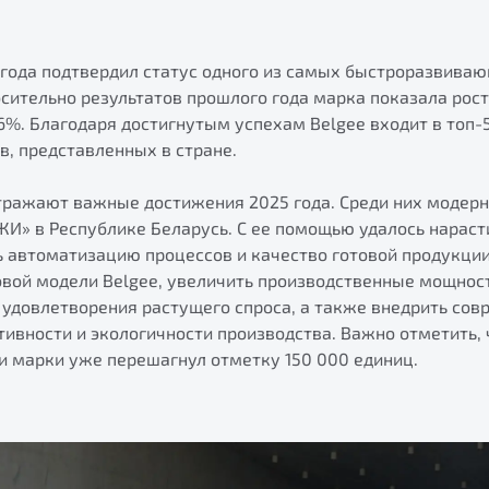
5 года подтвердил статус одного из самых быстроразвив
осительно результатов прошлого года марка показала рос
6%. Благодаря достигнутым успехам Belgee входит в топ-
в, представленных в стране.
тражают важные достижения 2025 года. Среди них модер
И» в Республике Беларусь. С ее помощью удалось нараст
 автоматизацию процессов и качество готовой продукции
овой модели Belgee, увеличить производственные мощност
 удовлетворения растущего спроса, а также внедрить со
ивности и экологичности производства. Важно отметить,
 марки уже перешагнул отметку 150 000 единиц.