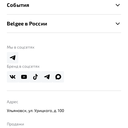
Техническое обслуживание
События
Клиентская поддержка
Калькулятор ТО
Новости
Помощь на дорогах
Belgee в России
Контакты
Belgee Линк
О бренде
Belgee Клуб
О дилерском центре
Мы в соцсетях
Belgee Плюс
Правовая информация
Реферальная программа
Бренд в соцсетях
Адрес
Ульяновск, ул. Урицкого, д. 100
Продажи