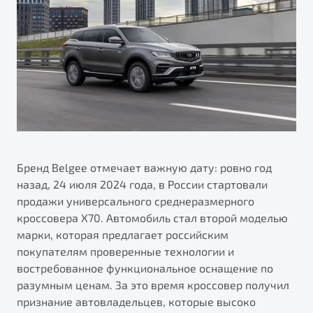
ПОДДЕРЖКА
Автокредит
О дилерском центре
Трейд-ин
Гарантия Belgee
Правовая информация
Яркий кроссовер
Страхование
Belgee Линк
от 2 219 990 ₽*
Расчет КАСКО
Belgee Клуб
Обзор
В наличии
Belgee Плюс
Реферальная программа
S50
Клиентская поддержка
Бренд Belgee отмечает важную дату: ровно год
назад, 24 июля 2024 года, в России стартовали
Помощь на дорогах
продажи универсального среднеразмерного
кроссовера X70. Автомобиль стал второй моделью
марки, которая предлагает российским
покупателям проверенные технологии и
востребованное функциональное оснащение по
разумным ценам. За это время кроссовер получил
Узнайте о специальных выгодах при покупке
признание автовладельцев, которые высоко
Элегантный и практичный седан
автомобиля Belgee