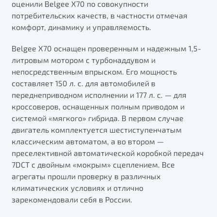
оценили Belgee X70 по совокупности
от 1 699 990 ₽*
потребительских качеств, в частности отмечая
Подробно
комфорт, динамику и управляемость.
Обзор
В наличии
Belgee X70 оснащен проверенным и надежным 1,5-
X70
Будьте еще более уверены на дорогах с программой
литровым мотором с турбонаддувом и
"Помощь на дорогах"
Автомобили в наличии
непосредственным впрыском. Его мощность
Тест-драйв
составляет 150 л. с. для автомобилей в
Преимущества программы
Автокредит
переднеприводном исполнении и 177 л. с. — для
Спецпредложения
кроссоверов, оснащенных полным приводом и
системой «мягкого» гибрида. В первом случае
двигатель комплектуется шестиступенчатым
Запись на сервис
классическим автоматом, а во втором —
Калькулятор ТО
преселективной автоматической коробкой передач
Универсальный кроссовер
Клиентская поддержка
7DCT с двойным «мокрым» сцеплением. Все
от 2 499 990 ₽*
агрегаты прошли проверку в различных
климатических условиях и отлично
зарекомендовали себя в России.
Обзор
В наличии