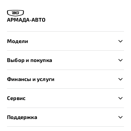
АРМАДА-АВТО
Модели
X50+
Выбор и покупка
S50
Автомобили в наличии
X70
Финансы и услуги
Спецпредложения и Акции
Автокредит
Записаться на тест-драйв
Сервис
Трейд-ин
Получить предложение
Записаться на сервис
Страхование
Поддержка
Руководство по эксплуатации
Расчет КАСКО
Гарантия Belgee