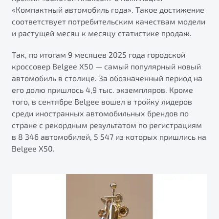
от 1 699 990 ₽*
«Компактный автомобиль года». Такое достижение
Подробно
соответствует потребительским качествам модели
Обзор
В наличии
и растущей месяц к месяцу статистике продаж.
Так, по итогам 9 месяцев 2025 года городской
X70
Будьте еще более уверены на дорогах с программой
кроссовер Belgee X50 — самый популярный новый
"Помощь на дорогах"
Автомобили в наличии
автомобиль в столице. За обозначенный период на
Тест-драйв
Преимущества программы
его долю пришлось 4,9 тыс. экземпляров. Кроме
Автокредит
того, в сентябре Belgee вошел в тройку лидеров
Спецпредложения
среди иностранных автомобильных брендов по
стране с рекордным результатом по регистрациям
в 8 346 автомобилей, 5 547 из которых пришлись на
Запись на сервис
Belgee Х50.
Калькулятор ТО
Универсальный кроссовер
Клиентская поддержка
от 2 499 990 ₽*
Обзор
В наличии