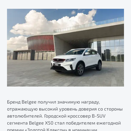
ПОДДЕРЖКА
Автокредит
О дилерском центре
Трейд-ин
Гарантия Belgee
Правовая информация
Яркий кроссовер
Страхование
Belgee Линк
от 2 219 990 ₽*
Расчет КАСКО
Belgee Клуб
Обзор
В наличии
Belgee Плюс
Реферальная программа
S50
Клиентская поддержка
Помощь на дорогах
Бренд Belgee получил значимую награду,
отражающую высокий уровень доверия со стороны
автолюбителей. Городской кроссовер B-SUV
сегмента Belgee Х50 стал победителем ежегодной
Узнайте о специальных выгодах при покупке
Элегантный и практичный седан
премии «Золотой Клаксон» в номинации
автомобиля Belgee