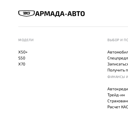
АРМАДА-АВТО
МОДЕЛИ
ВЫБОР И П
X50+
Автомобил
S50
Спецпредл
X70
Записаться
Получить 
ФИНАНСЫ И
Автокреди
Трейд-ин
Страхован
Расчет КА