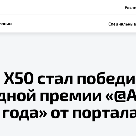
Ульян
пании
Специальные
 Х50 стал побед
дной премии «@А
года» от портал