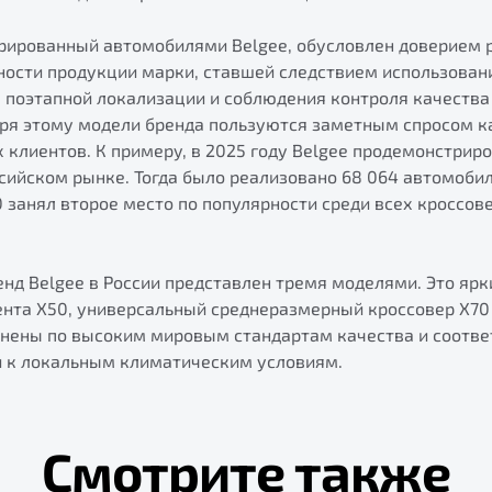
трированный автомобилями Belgee, обусловлен доверием 
ности продукции марки, ставшей следствием использован
 поэтапной локализации и соблюдения контроля качества 
аря этому модели бренда пользуются заметным спросом ка
х клиентов. К примеру, в 2025 году Belgee продемонстри
сийском рынке. Тогда было реализовано 68 064 автомобил
0 занял второе место по популярности среди всех кроссов
нд Belgee в России представлен тремя моделями. Это ярк
ента X50, универсальный среднеразмерный кроссовер X70 
лнены по высоким мировым стандартам качества и соотв
и к локальным климатическим условиям.
Смотрите также