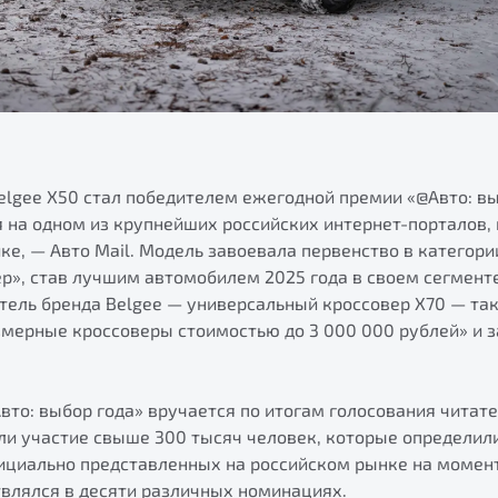
elgee Х50 стал победителем ежегодной премии «@Авто: вы
я на одном из крупнейших российских интернет-порталов
е, — Авто Mail. Модель завоевала первенство в категори
р», став лучшим автомобилем 2025 года в своем сегменте
тель бренда Belgee — универсальный кроссовер X70 — та
мерные кроссоверы стоимостью до 3 000 000 рублей» и з
то: выбор года» вручается по итогам голосования читате
яли участие свыше 300 тысяч человек, которые определил
фициально представленных на российском рынке на моме
твлялся в десяти различных номинациях.