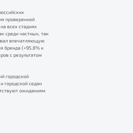
российских
ия проверенной
на всех стадиях
к среди частных, так
ровал впечатляющую
я бренда (+95,8% к
еров с результатом
ий городской
и городской седан
етствуют ожиданиям