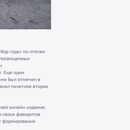
бор года» по итогам
, посвященных
и
. Еще один
кже был отмечен в
анял почетное второе
лей онлайн-издания.
и своих фаворитов
нт формирования