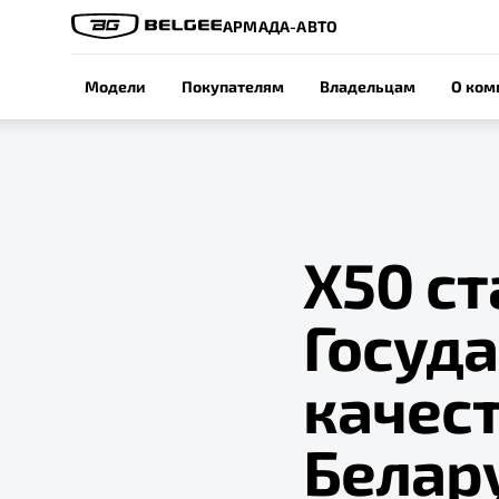
АРМАДА-АВТО
Модели
Покупателям
Владельцам
О ком
Х50 с
Госуд
качес
Белар