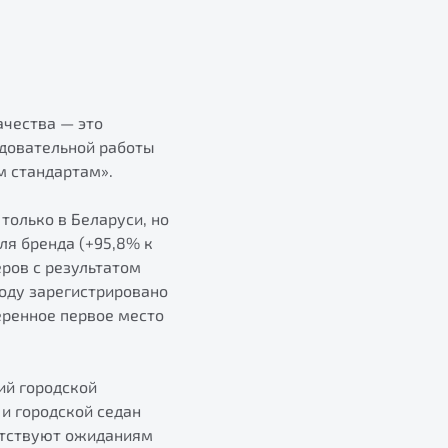
ачества — это
едовательной работы
 стандартам».
только в Беларуси, но
ля бренда (+95,8% к
еров с результатом
оду зарегистрировано
веренное первое место
ий городской
и городской седан
етствуют ожиданиям