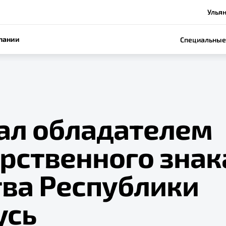
Ульян
пании
Специальные
тал обладателем
арственного знак
тва Республики
усь