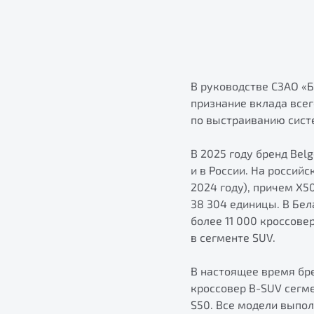
В руководстве СЗАО «
признание вклада всег
по выстраиванию сист
В 2025 году бренд Bel
и в России. На россий
2024 году), причем X5
38 304 единицы. В Бе
более 11 000 кроссове
в сегменте SUV.
В настоящее время бре
кроссовер B-SUV сегм
S50. Все модели выпо