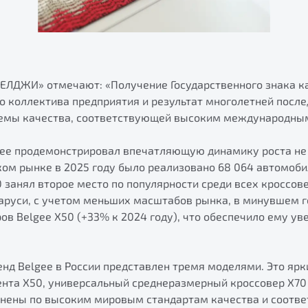
БЕЛДЖИ» отмечают: «Получение Государственного знака к
о коллектива предприятия и результат многолетней посл
емы качества, соответствующей высоким международным
gee продемонстрировал впечатляющую динамику роста не 
ском рынке в 2025 году было реализовано 68 064 автомоби
0 занял второе место по популярности среди всех кроссов
ларуси, с учетом меньших масштабов рынка, в минувшем г
ров Belgee X50 (+33% к 2024 году), что обеспечило ему у
нд Belgee в России представлен тремя моделями. Это ярк
ента X50, универсальный среднеразмерный кроссовер X70 
лнены по высоким мировым стандартам качества и соотв