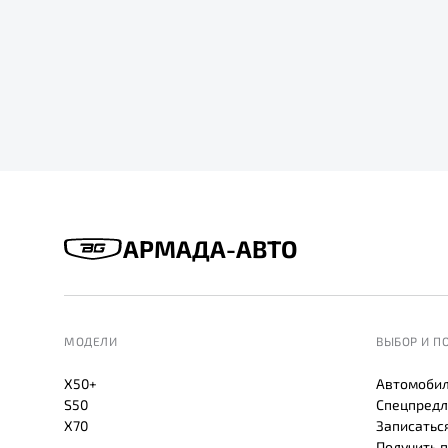
АРМАДА-АВТО
МОДЕЛИ
ВЫБОР И П
X50+
Автомобил
S50
Спецпредл
X70
Записаться
Получить 