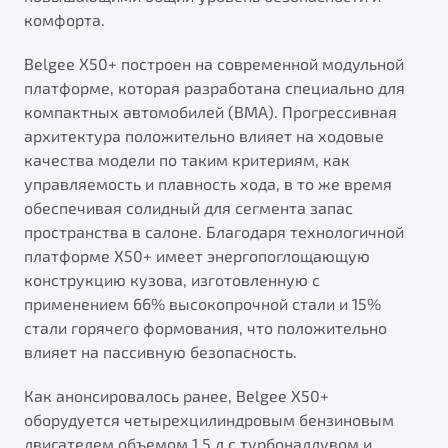
от 1 699 990 ₽*
комфорта.
Подробно
Belgee Х50+ построен на современной модульной
Обзор
В наличии
платформе, которая разработана специально для
компактных автомобилей (BMA). Прогрессивная
X70
Будьте еще более уверены на дорогах с программой
архитектура положительно влияет на ходовые
"Помощь на дорогах"
Автомобили в наличии
качества модели по таким критериям, как
Тест-драйв
Преимущества программы
управляемость и плавность хода, в то же время
Автокредит
обеспечивая солидный для сегмента запас
Спецпредложения
пространства в салоне. Благодаря технологичной
платформе X50+ имеет энергопоглощающую
конструкцию кузова, изготовленную с
Запись на сервис
применением 66% высокопрочной стали и 15%
Калькулятор ТО
стали горячего формования, что положительно
Универсальный кроссовер
Клиентская поддержка
влияет на пассивную безопасность.
от 2 499 990 ₽*
Как анонсировалось ранее, Belgee X50+
Обзор
В наличии
оборудуется четырехцилиндровым бензиновым
двигателем объемом 1,5 л с турбонаддувом и