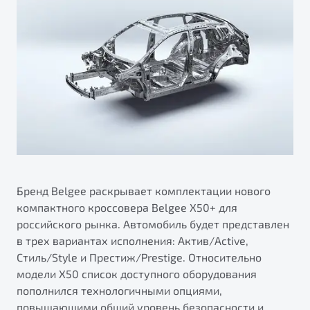
ПОДДЕРЖКА
Автокредит
О дилерском центре
Трейд-ин
Гарантия Belgee
Правовая информация
Яркий кроссовер
Страхование
Belgee Линк
от 2 219 990 ₽*
Расчет КАСКО
Belgee Клуб
Обзор
В наличии
Belgee Плюс
Реферальная программа
S50
Клиентская поддержка
Помощь на дорогах
Бренд Belgee раскрывает комплектации нового
компактного кроссовера Belgee X50+ для
российского рынка. Автомобиль будет представлен
в трех вариантах исполнения: Актив/Active,
Стиль/Style и Престиж/Prestige. Относительно
модели X50 список доступного оборудования
пополнился технологичными опциями,
Узнайте о специальных выгодах при покупке
Элегантный и практичный седан
повышающими общий уровень безопасности и
автомобиля Belgee