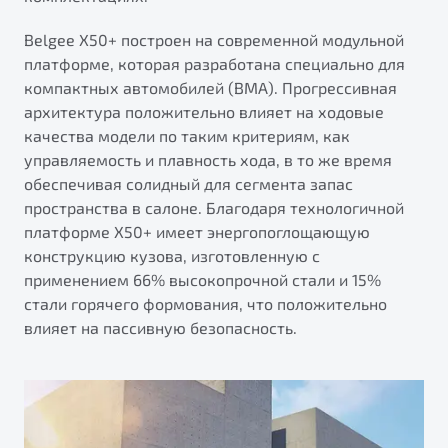
от 1 699 990 ₽*
Подробно
Belgee Х50+ построен на современной модульной
платформе, которая разработана специально для
Обзор
В наличии
компактных автомобилей (BMA). Прогрессивная
архитектура положительно влияет на ходовые
X70
Будьте еще более уверены на дорогах с программой
качества модели по таким критериям, как
"Помощь на дорогах"
Автомобили в наличии
управляемость и плавность хода, в то же время
Тест-драйв
Преимущества программы
обеспечивая солидный для сегмента запас
Автокредит
пространства в салоне. Благодаря технологичной
Спецпредложения
платформе X50+ имеет энергопоглощающую
конструкцию кузова, изготовленную с
применением 66% высокопрочной стали и 15%
Запись на сервис
стали горячего формования, что положительно
Калькулятор ТО
влияет на пассивную безопасность.
Универсальный кроссовер
Клиентская поддержка
от 2 499 990 ₽*
Обзор
В наличии