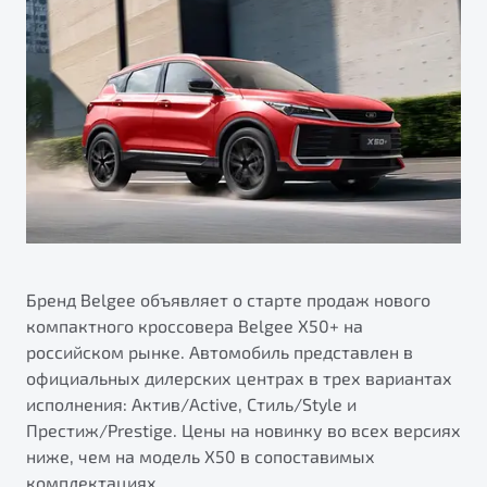
ПОДДЕРЖКА
Автокредит
О дилерском центре
Трейд-ин
Гарантия Belgee
Правовая информация
Яркий кроссовер
Страхование
Belgee Линк
от 2 219 990 ₽*
Расчет КАСКО
Belgee Клуб
Обзор
В наличии
Belgee Плюс
Реферальная программа
S50
Клиентская поддержка
Помощь на дорогах
Бренд Belgee объявляет о старте продаж нового
компактного кроссовера Belgee X50+ на
российском рынке. Автомобиль представлен в
официальных дилерских центрах в трех вариантах
исполнения: Актив/Active, Стиль/Style и
Престиж/Prestige. Цены на новинку во всех версиях
ниже, чем на модель X50 в сопоставимых
Узнайте о специальных выгодах при покупке
Элегантный и практичный седан
комплектациях.
автомобиля Belgee