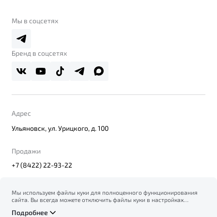
О бренде
Belgee Клуб
О дилерском центре
Мы в соцсетях
Belgee Плюс
Правовая информация
Реферальная программа
Бренд в соцсетях
Адрес
Ульяновск, ул. Урицкого, д. 100
Продажи
+7 (8422) 22-93-22
Мы используем файлы куки для полноценного функционирования
сайта. Вы всегда можете отключить файлы куки в настройках
© 2026
вашего браузера. Продолжая использовать сайт, вы соглашаетесь
Правовая информация
Подробнее
на сбор и использование файлов куки, и подтверждаете
Политика конфиденциальности персональных данных