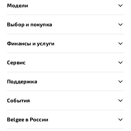
Модели
X50+
Выбор и покупка
S50
Автомобили в наличии
X70
Финансы и услуги
Спецпредложения и Акции
Автокредит
Записаться на тест-драйв
Сервис
Трейд-ин
Получить предложение
Записаться на сервис
Страхование
Поддержка
Руководство по эксплуатации
Расчет КАСКО
Гарантия Belgee
Техническое обслуживание
События
Клиентская поддержка
Калькулятор ТО
Новости
Помощь на дорогах
Belgee в России
Контакты
Belgee Линк